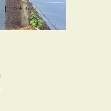
Click Me
3
1