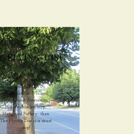
E FLYING DISC
Looking for Smoothies,
Espresso, CDs, DVDs,
Video Games, Musical
Instrument Accessories,
Handmade Jewelry,
Hats, and Pottery...then
The Flying Disc is a must
stop!