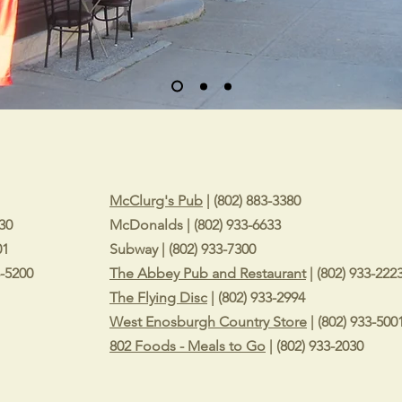
McClurg's Pub
| (802) 883-3380
030
McDonalds | (802) 933-6633
01
Subway | (802) 933-7300
3-5200
The Abbey Pub and Restaurant
| (802) 933-222
The Flying Disc
| (802) 933-2994
West Enosburgh Country Store
| (802) 933-500
802 Foods - Meals to Go
| (802) 933-2030