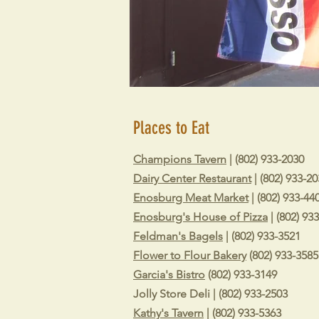
Places to Eat
Champions Tavern
| (802) 933-2030
Dairy Center Restaurant
| (802) 933-2
Enosburg Meat Market
| (802) 933-44
Enosburg's House of Pizza
| (802) 93
Feldman's Bagels
| (802) 933-3521
Flower to Flour Bakery
(802) 933-3585
Garcia's Bistro
(802) 933-3149
Jolly Store Deli | (802) 933-2503
Kathy's Tavern
| (802) 933-5363